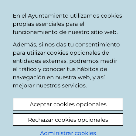
Vitoria-
Share
Con
English
En el Ayuntamiento utilizamos cookies
Gasteiz
propias esenciales para el
City
funcionamiento de nuestro sitio web.
Council
Además, si nos das tu consentimiento
Hostelería
para utilizar cookies opcionales de
entidades externas, podremos medir
el tráfico y conocer tus hábitos de
BAR-RESTAURANTE
navegación en nuestra web, y así
LERMANDA
mejorar nuestros servicios.
Aceptar cookies opcionales
C
Rechazar cookies opcionales
a
Administrar cookies