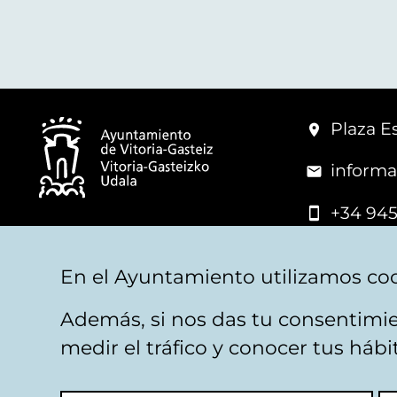
Plaza Es
informa
+34 945
© Vitoria-Gasteiz City Hall
En el Ayuntamiento utilizamos coo
Además, si nos das tu consentimie
Legal warning
Privacy
Politica de cookies
W
medir el tráfico y conocer tus háb