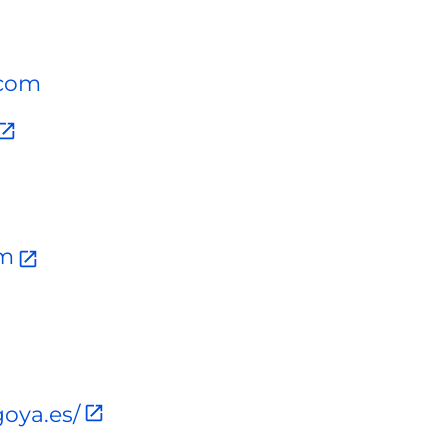
.com
am
goya.es/