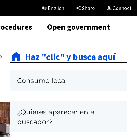
English
Share
Connect
rocedures
Open government
Haz "clic" y busca aquí
A
Consume local
¿Quieres aparecer en el
C
buscador?
a