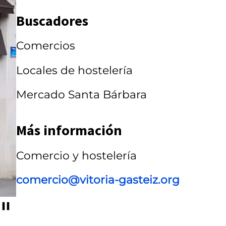
r
Buscadores
r
Comercios
u
s
Locales de hostelería
e
Mercado Santa Bárbara
l
Más información
Comercio y hostelería
comercio@vitoria-gasteiz.org