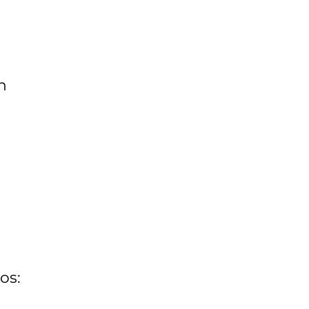
n
os: