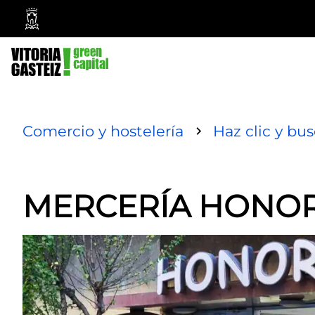
Vitoria-
Gasteiz
City
Council
Comercio y hostelería
Haz clic y bu
MERCERÍA HONO