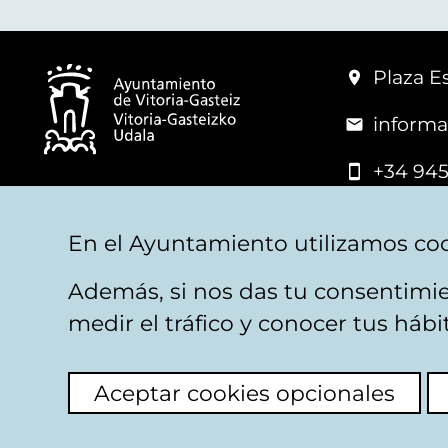
Plaza Es
informa
+34 945
© Vitoria-Gasteiz City Hall
En el Ayuntamiento utilizamos coo
Además, si nos das tu consentimie
Legal warning
Privacy
Politica de cookies
W
medir el tráfico y conocer tus háb
Aceptar cookies opcionales