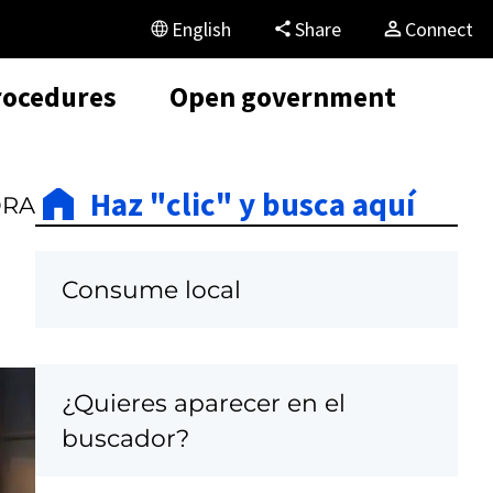
English
Share
Connect
rocedures
Open government
Haz "clic" y busca aquí
ORA
Consume local
¿Quieres aparecer en el
C
buscador?
a