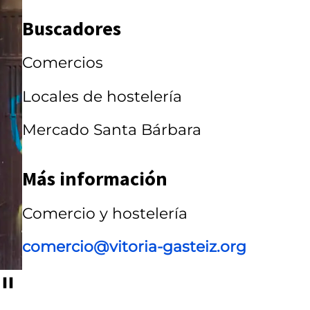
r
Buscadores
r
Comercios
u
s
Locales de hostelería
e
Mercado Santa Bárbara
l
Más información
Comercio y hostelería
comercio@vitoria-gasteiz.org