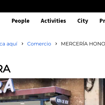
People
Activities
City
P
sca aquí
Comercio
MERCERÍA HON
RA