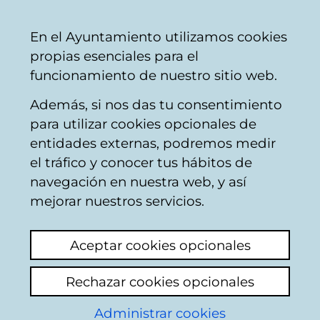
Vitoria-
Share
Con
English
En el Ayuntamiento utilizamos cookies
Gasteiz
propias esenciales para el
City
funcionamiento de nuestro sitio web.
Council
Además, si nos das tu consentimiento
Comercio
para utilizar cookies opcionales de
entidades externas, podremos medir
el tráfico y conocer tus hábitos de
FARMACIA ARRIAGA
navegación en nuestra web, y así
mejorar nuestros servicios.
C
Aceptar cookies opcionales
a
Rechazar cookies opcionales
r
r
Administrar cookies