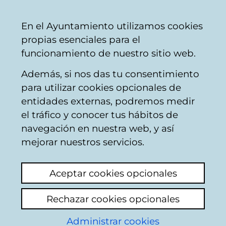
Vitoria-
Share
Con
English
En el Ayuntamiento utilizamos cookies
Gasteiz
propias esenciales para el
City
funcionamiento de nuestro sitio web.
Council
Además, si nos das tu consentimiento
Comercio
para utilizar cookies opcionales de
entidades externas, podremos medir
el tráfico y conocer tus hábitos de
ALAVESA DE
navegación en nuestra web, y así
PINTURAS
mejorar nuestros servicios.
Aceptar cookies opcionales
C
Rechazar cookies opcionales
a
Administrar cookies