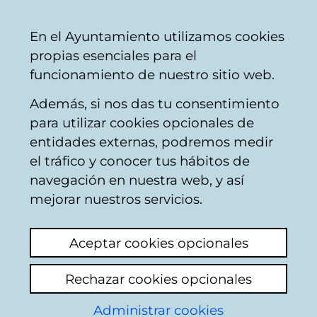
Vitoria-
Share
Con
English
En el Ayuntamiento utilizamos cookies
Gasteiz
propias esenciales para el
City
funcionamiento de nuestro sitio web.
Council
Además, si nos das tu consentimiento
Comercio
para utilizar cookies opcionales de
entidades externas, podremos medir
el tráfico y conocer tus hábitos de
ALAVESA DE
navegación en nuestra web, y así
PINTURAS
mejorar nuestros servicios.
Aceptar cookies opcionales
C
Rechazar cookies opcionales
a
Administrar cookies