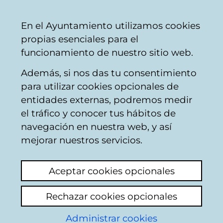
Vitoria-
Share
Con
English
En el Ayuntamiento utilizamos cookies
Gasteiz
propias esenciales para el
City
funcionamiento de nuestro sitio web.
Council
Además, si nos das tu consentimiento
Comercio
para utilizar cookies opcionales de
entidades externas, podremos medir
el tráfico y conocer tus hábitos de
FARMACIA Y
navegación en nuestra web, y así
LABORATORIO DE
mejorar nuestros servicios.
FÓRMULAS
Aceptar cookies opcionales
MAGISTRALES DE
Rechazar cookies opcionales
ARANZABELA
Administrar cookies