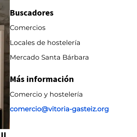
a
Buscadores
r
r
Comercios
u
Locales de hostelería
s
Mercado Santa Bárbara
e
l
Más información
Comercio y hostelería
comercio@vitoria-gasteiz.org