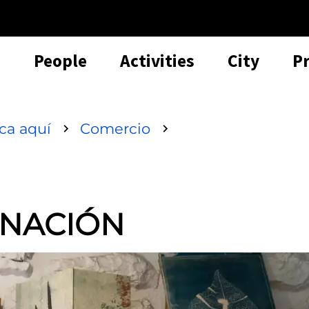
People
Activities
City
P
sca aquí
Comercio
RNACIÓN