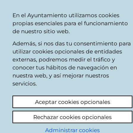
Vitoria-
Share
Con
English
En el Ayuntamiento utilizamos cookies
Gasteiz
propias esenciales para el funcionamiento
City
de nuestro sitio web.
Council
Además, si nos das tu consentimiento para
Hostelería
utilizar cookies opcionales de entidades
externas, podremos medir el tráfico y
conocer tus hábitos de navegación en
PANADERIA
nuestra web, y así mejorar nuestros
PASTELERIA LA
servicios.
VITORIANA
Aceptar cookies opcionales
Rechazar cookies opcionales
C
Administrar cookies