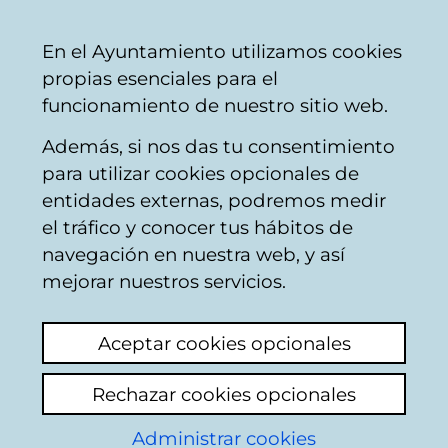
Vitoria-
Share
Con
English
En el Ayuntamiento utilizamos cookies
Gasteiz
propias esenciales para el
City
funcionamiento de nuestro sitio web.
Council
Además, si nos das tu consentimiento
Comercio
para utilizar cookies opcionales de
entidades externas, podremos medir
el tráfico y conocer tus hábitos de
FARMACIA ANA SANZ
navegación en nuestra web, y así
mejorar nuestros servicios.
C
Aceptar cookies opcionales
a
Rechazar cookies opcionales
r
r
Administrar cookies