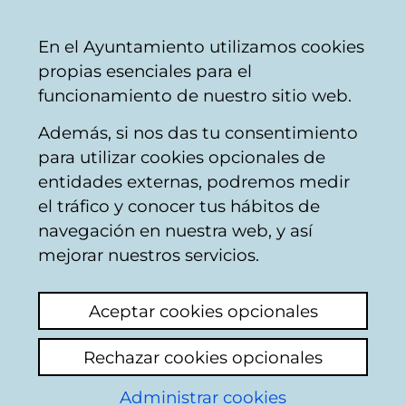
Vitoria-
Share
Con
English
En el Ayuntamiento utilizamos cookies
Gasteiz
propias esenciales para el
City
funcionamiento de nuestro sitio web.
Council
Además, si nos das tu consentimiento
Hostelería
para utilizar cookies opcionales de
entidades externas, podremos medir
el tráfico y conocer tus hábitos de
BAR SUSO
navegación en nuestra web, y así
mejorar nuestros servicios.
C
Aceptar cookies opcionales
a
Rechazar cookies opcionales
r
r
Administrar cookies