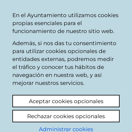
Vitoria-
Share
Con
English
En el Ayuntamiento utilizamos cookies
Gasteiz
propias esenciales para el
City
funcionamiento de nuestro sitio web.
Council
Además, si nos das tu consentimiento
Hostelería
para utilizar cookies opcionales de
entidades externas, podremos medir
el tráfico y conocer tus hábitos de
BODEGUITA LA
navegación en nuestra web, y así
ESTRELLA
mejorar nuestros servicios.
Aceptar cookies opcionales
C
Rechazar cookies opcionales
a
Administrar cookies