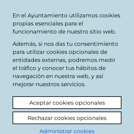
Vitoria-
Share
Con
English
En el Ayuntamiento utilizamos cookies
Gasteiz
propias esenciales para el
City
funcionamiento de nuestro sitio web.
Council
Además, si nos das tu consentimiento
Hostelería
para utilizar cookies opcionales de
entidades externas, podremos medir
el tráfico y conocer tus hábitos de
RESTAURANTE EL
navegación en nuestra web, y así
PARLAMENTO
mejorar nuestros servicios.
Aceptar cookies opcionales
C
Rechazar cookies opcionales
a
Administrar cookies