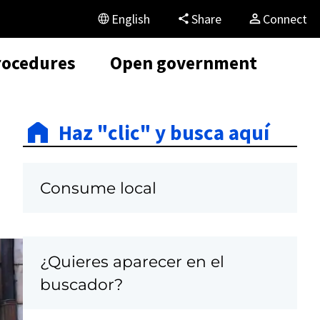
English
Share
Connect
rocedures
Open government
Haz "clic" y busca aquí
Consume local
¿Quieres aparecer en el
C
buscador?
a