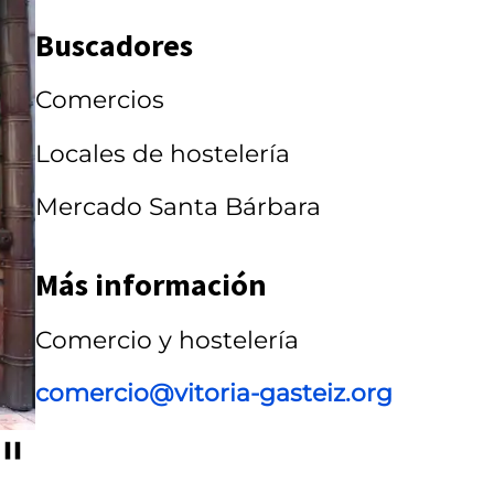
r
Buscadores
r
Comercios
u
s
Locales de hostelería
e
Mercado Santa Bárbara
l
Más información
Comercio y hostelería
comercio@vitoria-gasteiz.org