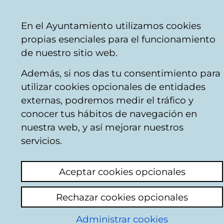
Vitoria-
Share
Con
English
En el Ayuntamiento utilizamos cookies
Gasteiz
propias esenciales para el funcionamiento
City
de nuestro sitio web.
Council
Además, si nos das tu consentimiento para
Comercio
utilizar cookies opcionales de entidades
externas, podremos medir el tráfico y
conocer tus hábitos de navegación en
PANADERIA
nuestra web, y así mejorar nuestros
PASTELERIA LA
servicios.
VITORIANA
Aceptar cookies opcionales
Rechazar cookies opcionales
C
Administrar cookies