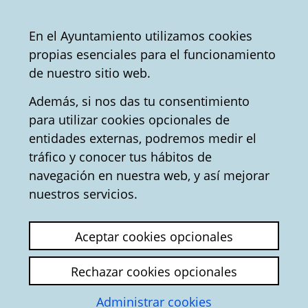
Vitoria-
Share
Con
English
En el Ayuntamiento utilizamos cookies
Gasteiz
propias esenciales para el funcionamiento
City
Tourist office
Convention Bureau
de nuestro sitio web.
Council
Además, si nos das tu consentimiento
para utilizar cookies opcionales de
Religious buildings -
entidades externas, podremos medir el
tráfico y conocer tus hábitos de
Tourism in Vitoria-
navegación en nuestra web, y así mejorar
Gasteiz
nuestros servicios.
A cathedral which is immersed in a passionate
Aceptar cookies opcionales
restoration process, Gothic churches which have
become the symbol of the city or a co-cathedral
Rechazar cookies opcionales
of impressive proportions. These are a few of the
Administrar cookies
temples that can be found in Vitoria-Gasteiz.