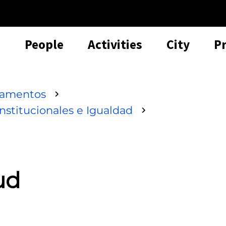
People
Activities
City
P
tamentos
nstitucionales e Igualdad
ud