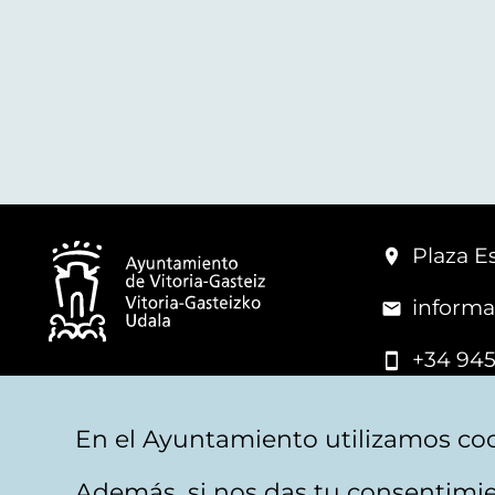
Plaza Es
informa
+34 945
© Vitoria-Gasteiz City Hall
En el Ayuntamiento utilizamos coo
Además, si nos das tu consentimie