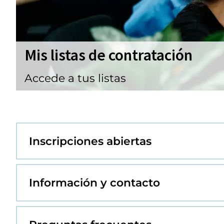
Mis listas de contratación
Boletín de empleo municipal
Accede a tus listas
Suscríbete y recibirás información 
Inscripciones abiertas
Información y contacto