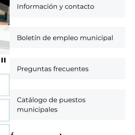
o
Información y contacto
u
s
e
Boletín de empleo municipal
l
Preguntas frecuentes
Catálogo de puestos
municipales