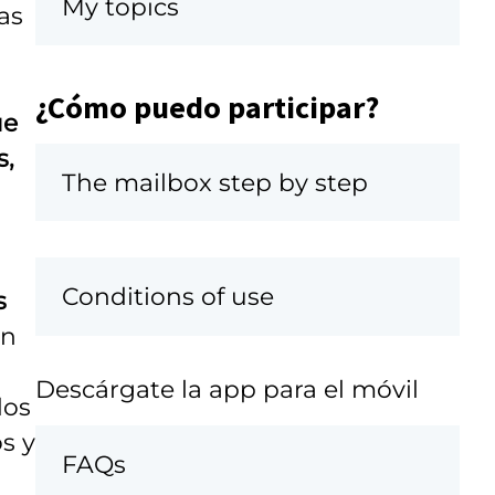
My topics
as
¿Cómo puedo participar?
ue
s,
The mailbox step by step
Conditions of use
s
in
Descárgate la app para el móvil
dos
s y
FAQs