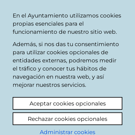
Vitoria-
Share
Con
English
En el Ayuntamiento utilizamos cookies
Gasteiz
propias esenciales para el
City
funcionamiento de nuestro sitio web.
Council
Además, si nos das tu consentimiento
para utilizar cookies opcionales de
Teodoro Olarte Sáez
entidades externas, podremos medir
el tráfico y conocer tus hábitos de
del Castillo
navegación en nuestra web, y así
mejorar nuestros servicios.
Aceptar cookies opcionales
Rechazar cookies opcionales
Autores:
Administrar cookies