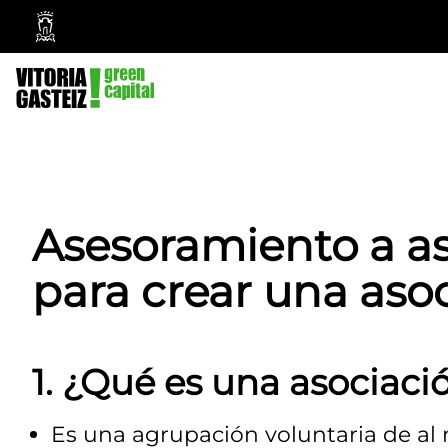
Vitoria-
Gasteiz
City
Council
Asesoramiento a as
para crear una aso
1. ¿
Qué es una asociaci
Es una agrupación voluntaria de al