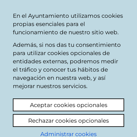
Vitoria-
Share
Con
English
En el Ayuntamiento utilizamos cookies
Gasteiz
propias esenciales para el
City
funcionamiento de nuestro sitio web.
Council
Además, si nos das tu consentimiento
Departamento de Promoción
para utilizar cookies opcionales de
Económica, Empleo, Comercio y
entidades externas, podremos medir
Turismo
el tráfico y conocer tus hábitos de
navegación en nuestra web, y así
mejorar nuestros servicios.
Servicio de Empresas
Aceptar cookies opcionales
Jefatura:
Juncal Ibeas Larrañaga.
Rechazar cookies opcionales
Teléfono:
945 16 16 16
Administrar cookies