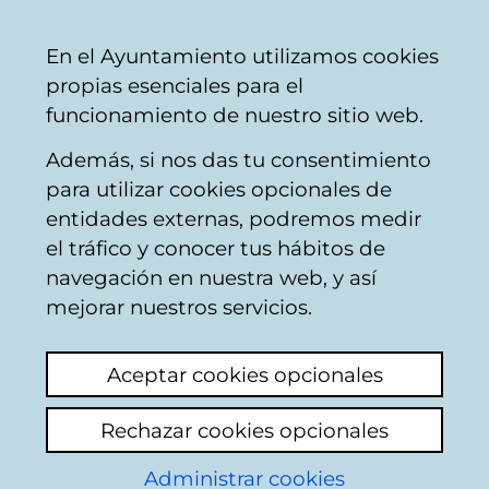
Vitoria-
Share
Con
English
En el Ayuntamiento utilizamos cookies
Gasteiz
propias esenciales para el
City
funcionamiento de nuestro sitio web.
Council
Además, si nos das tu consentimiento
para utilizar cookies opcionales de
Europa
entidades externas, podremos medir
Congress
el tráfico y conocer tus hábitos de
navegación en nuestra web, y así
Palace
mejorar nuestros servicios.
Aceptar cookies opcionales
Building - Europa
Rechazar cookies opcionales
Congress Palace
Administrar cookies