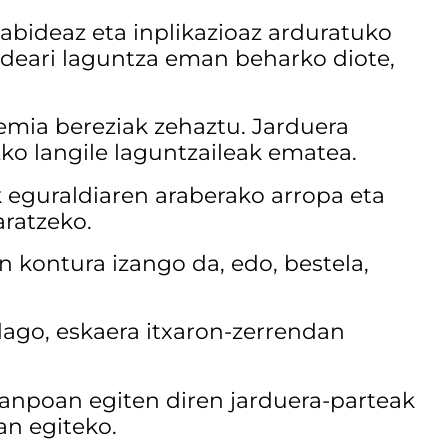
kabideaz eta inplikazioaz arduratuko
taldeari laguntza eman beharko diote,
mia bereziak zehaztu. Jarduera
ko langile laguntzaileak ematea.
k eguraldiaren araberako arropa eta
aratzeko.
 kontura izango da, edo, bestela,
ago, eskaera itxaron-zerrendan
anpoan egiten diren jarduera-parteak
an egiteko.