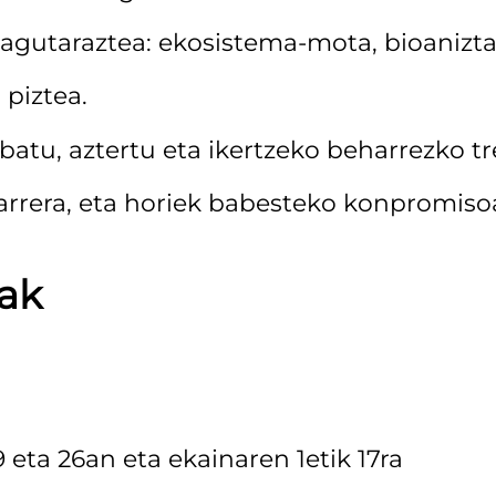
gutaraztea: ekosistema-mota, bioanizta
piztea.
ibatu, aztertu eta ikertzeko beharrezko t
arrera, eta horiek babesteko konpromiso
zak
9 eta 26an eta ekainaren 1etik 17ra