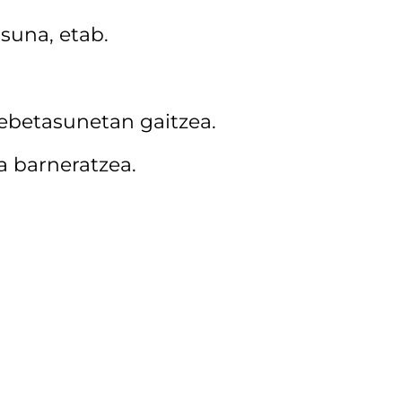
suna, etab.
rebetasunetan gaitzea.
a barneratzea.