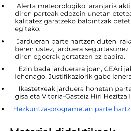
Alerta meteorologiko laranjarik akt
diren parteak edozein unetan etetea
kalitatez garatzeko baldintzak betet
egiteko.
Jardueran parte hartzen duten iraka
beren ustez, jarduera segurtasunez 
diren egoerak gertatzen ez badira.
Ezin bada jarduerara joan, CEAri ja
lehenago. Justifikaziorik gabe laner
Ikastetxeak jarduera honetan parte h
gisa eta Vitoria-Gasteiz Hiri Hezitzai
Hezkuntza-programetan parte hartzen