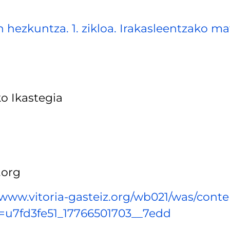
 hezkuntza. 1. zikloa. Irakasleentzako ma
ko Ikastegia
.org
/www.vitoria-gasteiz.org/wb021/was/cont
u7fd3fe51_17766501703__7edd