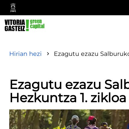
Vitoria-
Gasteizko
Udala
Hirian hezi
Ezagutu ezazu Salburuko
Ezagutu ezazu Sa
Hezkuntza 1. zikloa