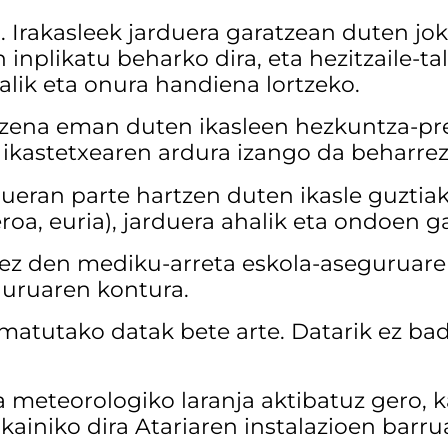
ra. Irakasleek jarduera garatzean duten jo
an inplikatu beharko dira, eta hezitzaile-
alik eta onura handiena lortzeko.
ena eman duten ikasleen hezkuntza-pre
 ikastetxearen ardura izango da beharrez
dueran parte hartzen duten ikasle guztia
eroa, euria), jarduera ahalik eta ondoen g
 ez den mediku-arreta eskola-aseguruaren
guruaren kontura.
tutako datak bete arte. Datarik ez bad
eteorologiko laranja aktibatuz gero, k
skainiko dira Atariaren instalazioen barru