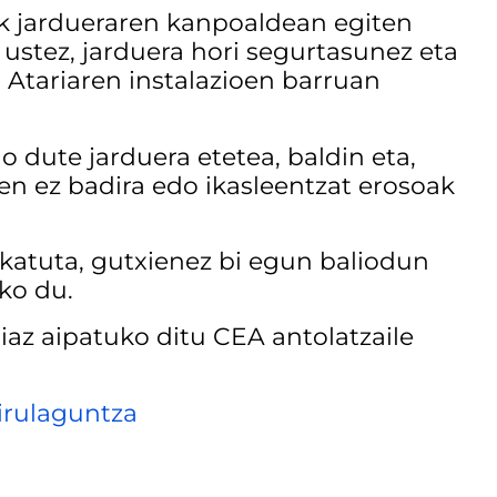
eak jardueraren kanpoaldean egiten
 ustez, jarduera hori segurtasunez eta
a Atariaren instalazioen barruan
 dute jarduera etetea, baldin eta,
en ez badira edo ikasleentzat erosoak
fikatuta, gutxienez bi egun baliodun
iko du.
az aipatuko ditu CEA antolatzaile
irulaguntza