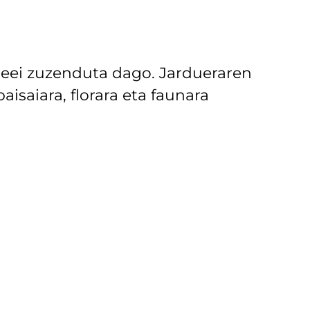
sleei zuzenduta dago. Jardueraren
aisaiara, florara eta faunara