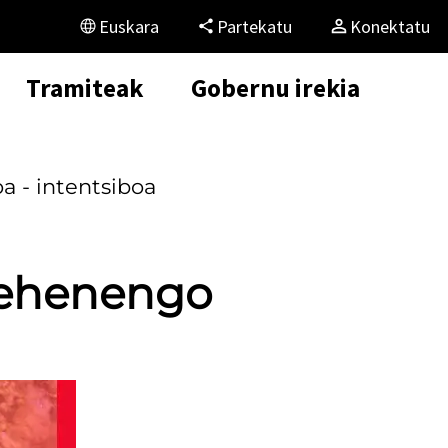
Euskara
Partekatu
Konektatu
Tramiteak
Gobernu irekia
 - intentsiboa
Lehenengo