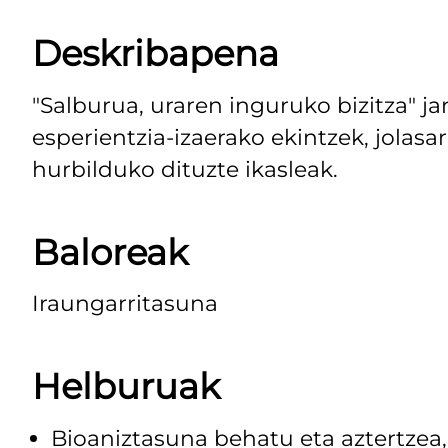
Deskribapena
"Salburua, uraren inguruko bizitza" j
esperientzia-izaerako ekintzek, jolasa
hurbilduko dituzte ikasleak.
Baloreak
Iraungarritasuna
Helburuak
Bioaniztasuna behatu eta aztertzea, 