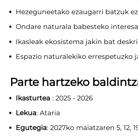
Hezeguneetako ezaugarri batzuk eza
Ondare naturala babesteko interesa 
Ikasleak ekosistema jakin bat deskr
Espazio naturalekiko errespetuzko j
Parte hartzeko baldint
Ikasturtea
: 2025 - 2026
Lekua
: Ataria
Egutegia
: 2027ko maiatzaren 5, 12, 1