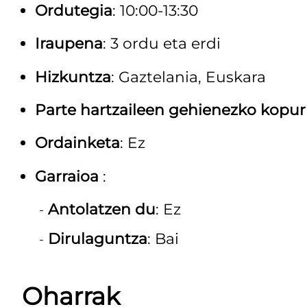
Ordutegia
: 10:00-13:30
Iraupena
: 3 ordu eta erdi
Hizkuntza
: Gaztelania, Euskara
Parte hartzaileen gehienezko kopu
Ordainketa
: Ez
Garraioa
:
Antolatzen du
: Ez
Dirulaguntza
: Bai
Oharrak