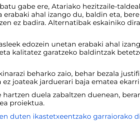
ibatu gabe ere, Atariako hezitzaile-tald
 erabaki ahal izango du, baldin eta, bere
zen ez badira. Alternatibak eskainiko dir
sleek edozein unetan erabaki ahal izango
eta kalitatez garatzeko baldintzak betetz
kinarazi beharko zaio, behar bezala justi
a ez joateak jarduerari baja ematea ekarr
artzen duela zabaltzen duenean, berari
lea proiektua.
 duten ikastetxeentzako garraiorako d