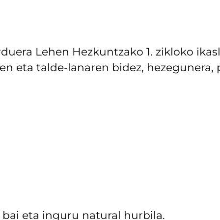
arduera Lehen Hezkuntzako 1. zikloko ika
ren eta talde-lanaren bidez, hezegunera, p
bai eta inguru natural hurbila.