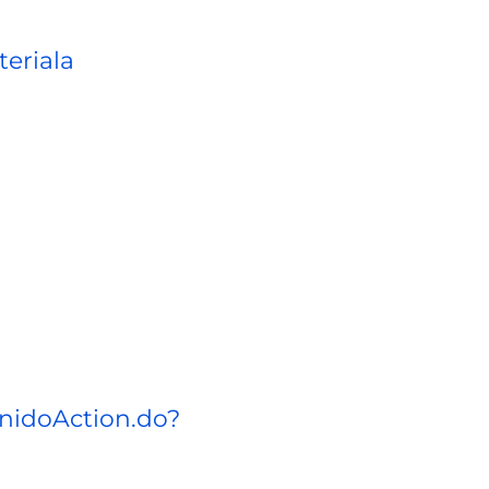
teriala
enidoAction.do?