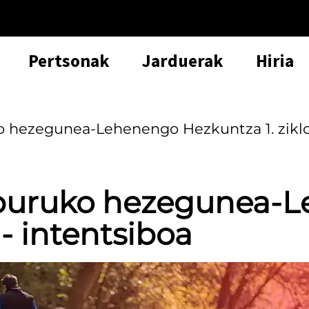
Pertsonak
Jarduerak
Hiria
 hezegunea-Lehenengo Hezkuntza 1. zikloa
lburuko hezegunea-
 - intentsiboa