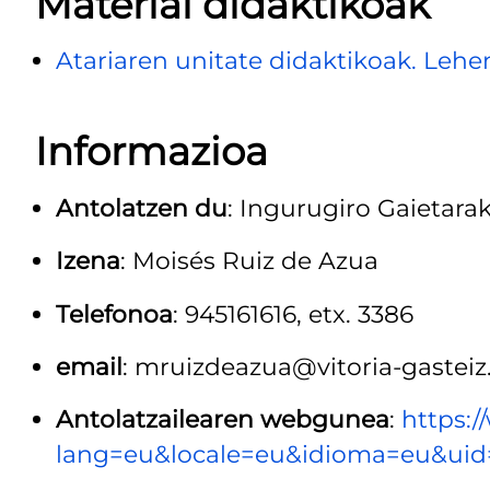
Material didaktikoak
Atariaren unitate didaktikoak. Lehen
Informazioa
Antolatzen du
: Ingurugiro Gaietara
Izena
: Moisés Ruiz de Azua
Telefonoa
: 945161616, etx. 3386
email
: mruizdeazua@vitoria-gasteiz
Antolatzailearen webgunea
:
https:/
lang=eu&locale=eu&idioma=eu&uid=