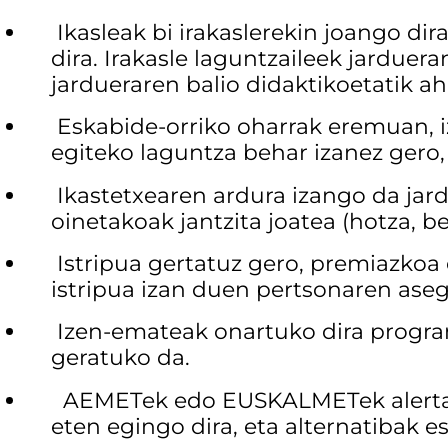
Ikasleak bi irakaslerekin joango di
dira. Irakasle laguntzaileek jarduer
jardueraren balio didaktikoetatik ah
Eskabide-orriko oharrak eremuan, iz
egiteko laguntza behar izanez gero,
Ikastetxearen ardura izango da jar
oinetakoak jantzita joatea (hotza, b
Istripua gertatuz gero, premiazkoa
istripua izan duen pertsonaren ase
Izen-emateak onartuko dira programa
geratuko da.
AEMETek edo EUSKALMETek alerta m
eten egingo dira, eta alternatibak e