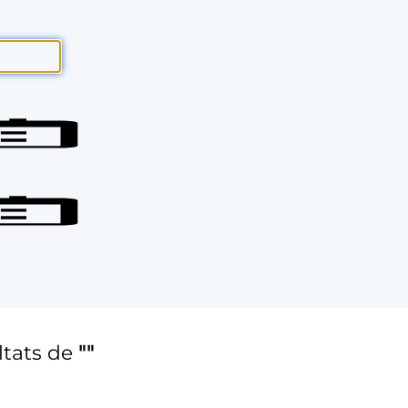
ltats de
""