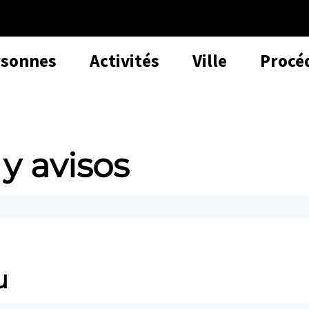
rsonnes
Activités
Ville
Procé
 y avisos
u