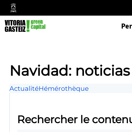
Mairie
de
Pe
Vitoria-
Gasteiz
Navidad: noticias
Actualité
Hémérothèque
Rechercher le conten