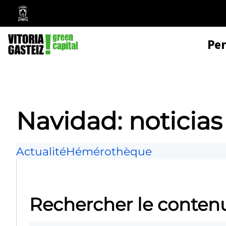
Mairie
de
Pe
Vitoria-
Gasteiz
Navidad: noticias
Actualité
Hémérothèque
Rechercher le conten