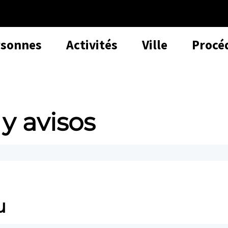
rsonnes
Activités
Ville
Procé
 y avisos
u