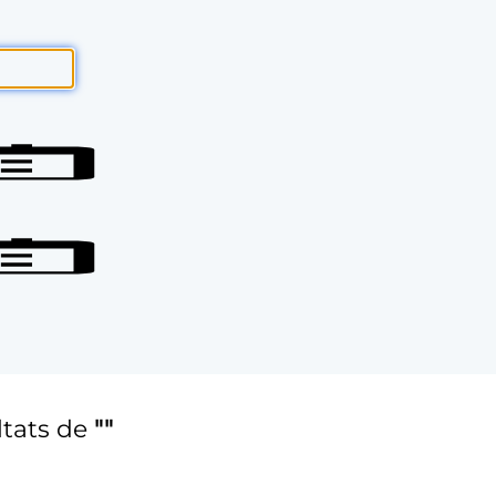
ltats de
""