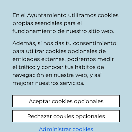
Mairie
Partager
Con
Français
En el Ayuntamiento utilizamos cookies
de
propias esenciales para el
Vitoria-
funcionamiento de nuestro sitio web.
Gasteiz
Además, si nos das tu consentimiento
para utilizar cookies opcionales de
Noticias del
entidades externas, podremos medir
el tráfico y conocer tus hábitos de
proyecto
navegación en nuestra web, y así
mejorar nuestros servicios.
CROPS4LIFE
Aceptar cookies opcionales
Actualité
Hémérothèque
Bulletin
Rechazar cookies opcionales
electronique
Administrar cookies