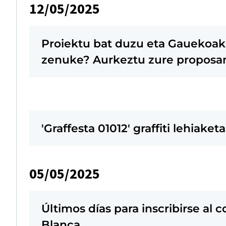
12/05/2025
Proiektu bat duzu eta Gauekoak
zenuke? Aurkeztu zure propos
'Graffesta 01012' graffiti lehiaket
05/05/2025
Últimos días para inscribirse al 
Blanca