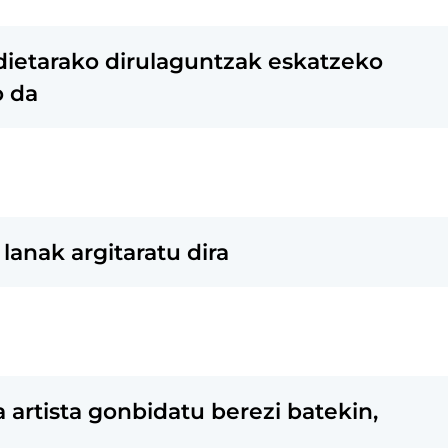
aldietarako dirulaguntzak eskatzeko
o da
lanak argitaratu dira
a artista gonbidatu berezi batekin,