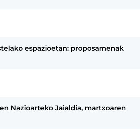
estelako espazioetan: proposamenak
ioen Nazioarteko Jaialdia, martxoaren