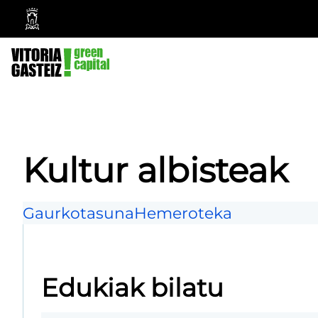
Vitoria-
Gasteizko
Udala
Kultur albisteak
Gaurkotasuna
Hemeroteka
Edukiak bilatu