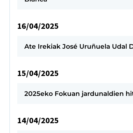
16/04/2025
Ate Irekiak José Uruñuela Udal 
15/04/2025
2025eko Fokuan jardunaldien hit
14/04/2025