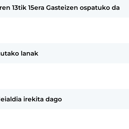
ren 13tik 15era Gasteizen ospatuko da
tutako lanak
deialdia irekita dago