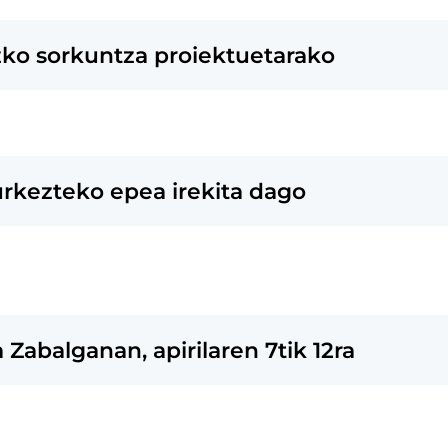
zko sorkuntza proiektuetarako
 aurkezteko epea irekita dago
 Zabalganan, apirilaren 7tik 12ra