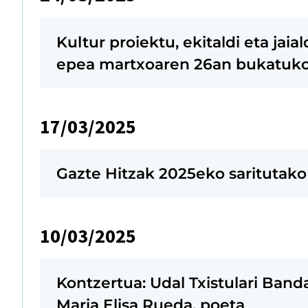
Kultur proiektu, ekitaldi eta jai
epea martxoaren 26an bukatuk
17/03/2025
Gazte Hitzak 2025eko saritutako 
10/03/2025
Kontzertua: Udal Txistulari Band
Maria Elisa Rueda, poeta