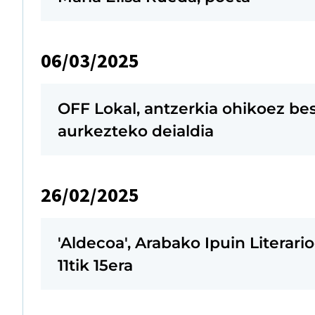
06/03/2025
OFF Lokal, antzerkia ohikoez b
aurkezteko deialdia
26/02/2025
'Aldecoa', Arabako Ipuin Literar
11tik 15era