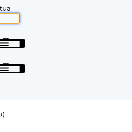
stua
u)