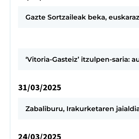
Gazte Sortzaileak beka, euskara
‘Vitoria-Gasteiz’ itzulpen-saria:
31/03/2025
Zabaliburu, Irakurketaren jaialdia
24/03/2025