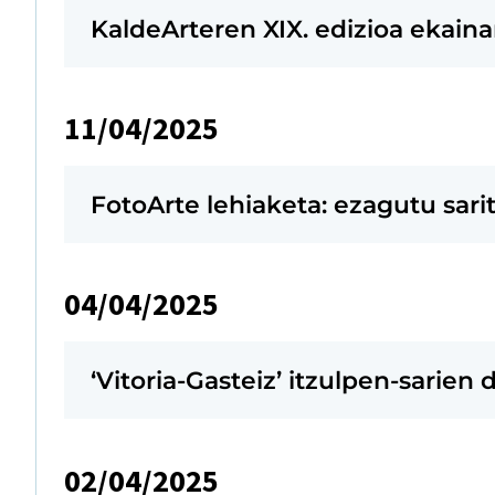
KaldeArteren XIX. edizioa ekaina
11/04/2025
FotoArte lehiaketa: ezagutu sari
04/04/2025
‘Vitoria-Gasteiz’ itzulpen-sarien 
02/04/2025