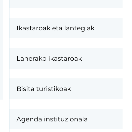
Ikastaroak eta lantegiak
Lanerako ikastaroak
Bisita turistikoak
Agenda instituzionala