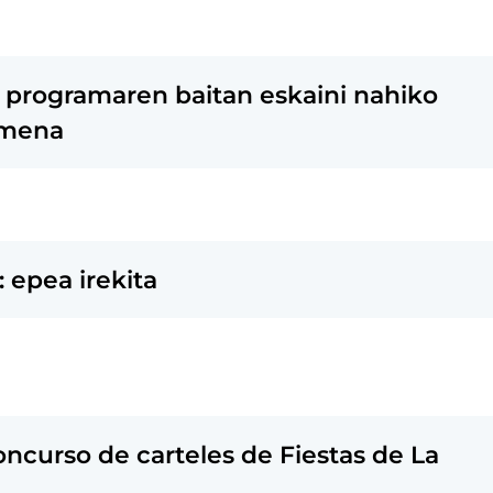
 programaren baitan eskaini nahiko
amena
a: epea irekita
concurso de carteles de Fiestas de La