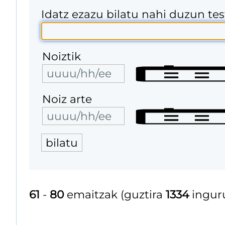
Idatz ezazu bilatu nahi duzun te
Noiztik
Noiz arte
61
-
80
emaitzak (guztira
1334
ingur