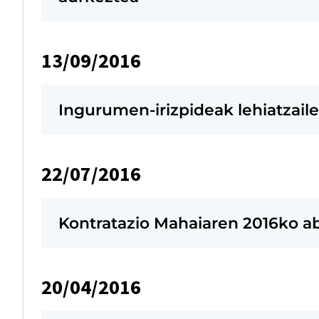
13/09/2016
Ingurumen-irizpideak lehiatzail
22/07/2016
Kontratazio Mahaiaren 2016ko a
20/04/2016