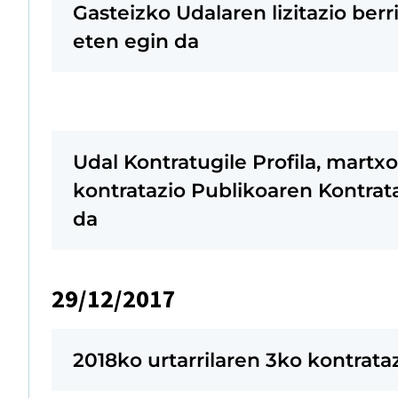
Gasteizko Udalaren lizitazio ber
eten egin da
Udal Kontratugile Profila, martx
kontratazio Publikoaren Kontrat
da
29/12/2017
2018ko urtarrilaren 3ko kontrata