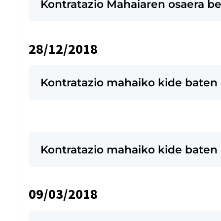
Kontratazio Mahaiaren osaera be
28/12/2018
Kontratazio mahaiko kide bate
Kontratazio mahaiko kide bate
09/03/2018