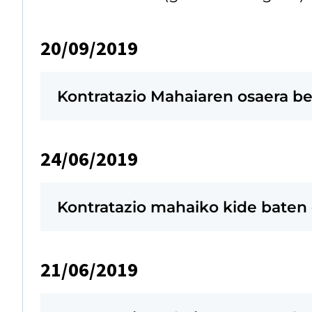
20/09/2019
Kontratazio Mahaiaren osaera be
24/06/2019
Kontratazio mahaiko kide bate
21/06/2019