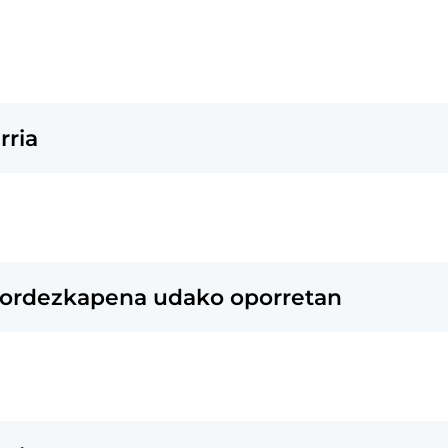
rria
n ordezkapena udako oporretan