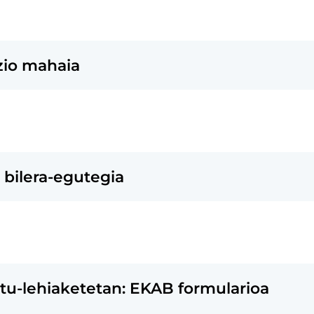
zio mahaia
bilera-egutegia
tu-lehiaketetan: EKAB formularioa