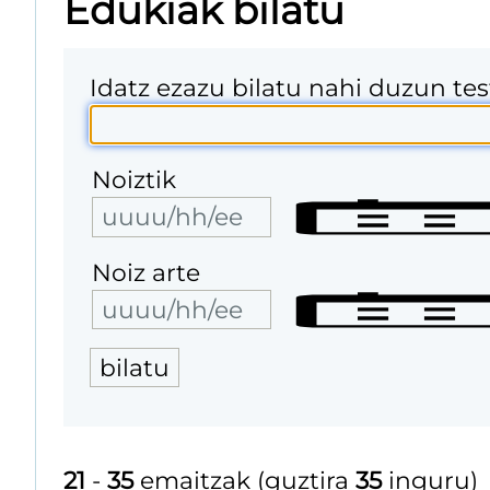
Edukiak bilatu
Idatz ezazu bilatu nahi duzun te
Noiztik
Noiz arte
21
-
35
emaitzak (guztira
35
inguru)