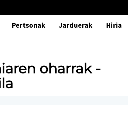
Pertsonak
Jarduerak
Hiria
iaren oharrak -
la