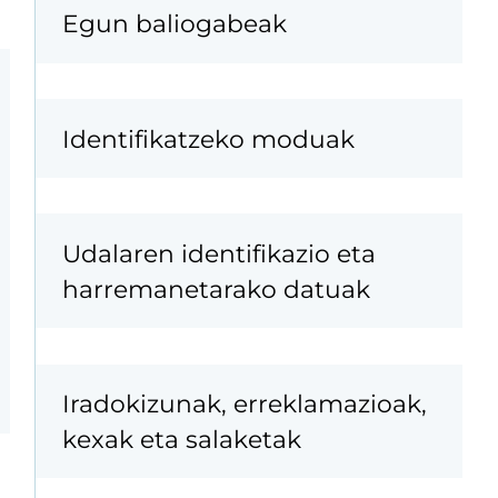
Egun baliogabeak
Identifikatzeko moduak
Udalaren identifikazio eta
harremanetarako datuak
Iradokizunak, erreklamazioak,
kexak eta salaketak