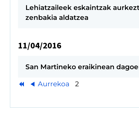
Lehiatzaileek eskaintzak aurkez
zenbakia aldatzea
11/04/2016
San Martineko eraikinean dagoen
Aurrekoa
2