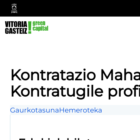
Vitoria-
Gasteizko
Udala
Kontratazio Maha
Kontratugile profi
Gaurkotasuna
Hemeroteka