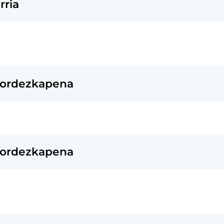
rria
n ordezkapena
n ordezkapena