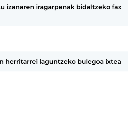
tu izanaren iragarpenak bidaltzeko fax
 herritarrei laguntzeko bulegoa ixtea