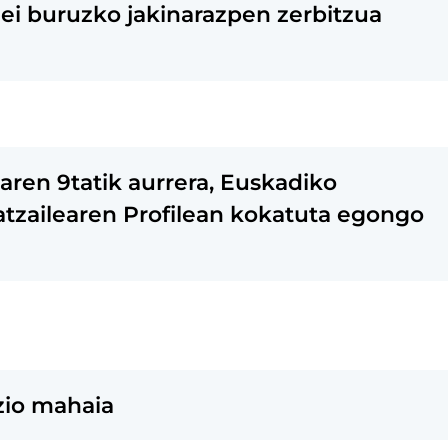
riei buruzko jakinarazpen zerbitzua
oaren 9tatik aurrera, Euskadiko
atzailearen Profilean kokatuta egongo
zio mahaia