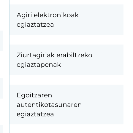
Agiri elektronikoak
egiaztatzea
Ziurtagiriak erabiltzeko
egiaztapenak
Egoitzaren
autentikotasunaren
egiaztatzea