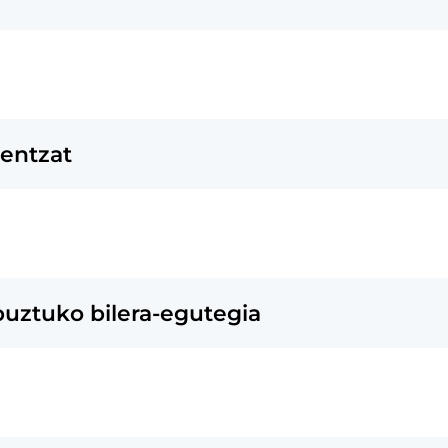
eentzat
buztuko bilera-egutegia