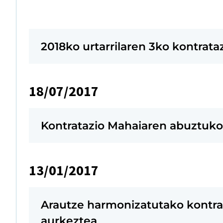
2018ko urtarrilaren 3ko kontrata
18/07/2017
Kontratazio Mahaiaren abuztuko 
13/01/2017
Arautze harmonizatutako kontra
aurkeztea