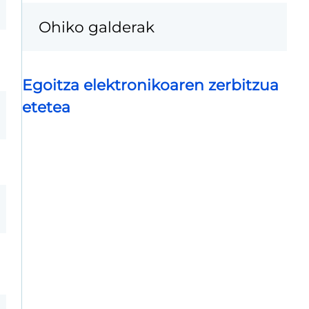
Ohiko galderak
Egoitza elektronikoaren zerbitzua
etetea