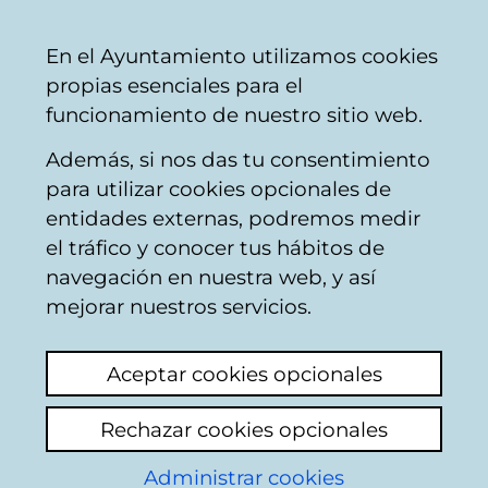
Ayuntamiento
Compartir
Con
Castellano
En el Ayuntamiento utilizamos cookies
Vitoria-
propias esenciales para el
Gasteiz
funcionamiento de nuestro sitio web.
Además, si nos das tu consentimiento
para utilizar cookies opcionales de
Noticias del
entidades externas, podremos medir
el tráfico y conocer tus hábitos de
proyecto
navegación en nuestra web, y así
mejorar nuestros servicios.
CROPS4LIFE
Aceptar cookies opcionales
Actualidad
Hemeroteca
Rechazar cookies opcionales
Administrar cookies