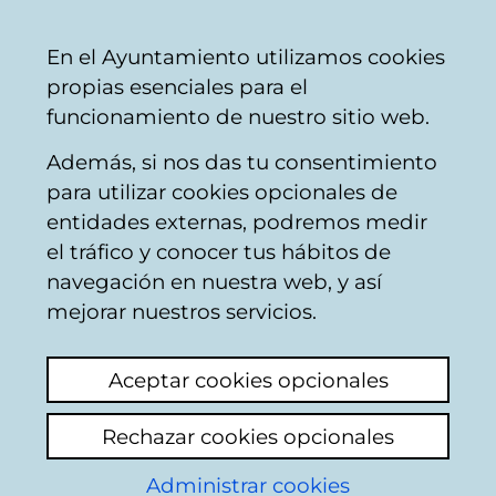
Ayuntamiento
Compartir
Con
Castellano
En el Ayuntamiento utilizamos cookies
Vitoria-
propias esenciales para el
Gasteiz
funcionamiento de nuestro sitio web.
Además, si nos das tu consentimiento
para utilizar cookies opcionales de
Salud pública y
entidades externas, podremos medir
el tráfico y conocer tus hábitos de
consumo
navegación en nuestra web, y así
mejorar nuestros servicios.
Actualidad
Hemeroteca
Aceptar cookies opcionales
Rechazar cookies opcionales
Buscar contenidos
Administrar cookies