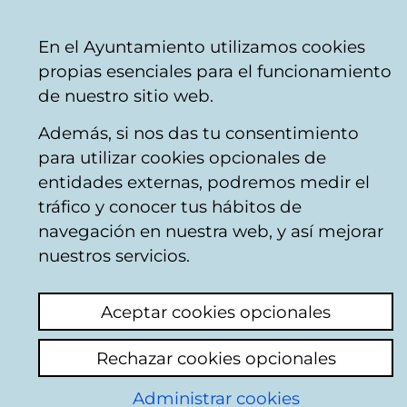
Ayuntamiento
Compartir
Con
Castellano
En el Ayuntamiento utilizamos cookies
Vitoria-
venta telefónica
+34 945 16 10 45
venta on
propias esenciales para el funcionamiento
Gasteiz
Facebook
Twitter
You
de nuestro sitio web.
Además, si nos das tu consentimiento
para utilizar cookies opcionales de
Noticias de la
entidades externas, podremos medir el
tráfico y conocer tus hábitos de
Red de Teatros
navegación en nuestra web, y así mejorar
nuestros servicios.
Actualidad
Hemeroteca
Aceptar cookies opcionales
Rechazar cookies opcionales
Buscar contenidos
Administrar cookies