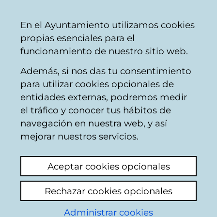
Ayuntamiento
Compartir
Con
Castellano
En el Ayuntamiento utilizamos cookies
Vitoria-
propias esenciales para el
Gasteiz
funcionamiento de nuestro sitio web.
Además, si nos das tu consentimiento
para utilizar cookies opcionales de
Noticias y avisos
entidades externas, podremos medir
el tráfico y conocer tus hábitos de
de la Academia
navegación en nuestra web, y así
mejorar nuestros servicios.
de Folklore
Aceptar cookies opcionales
Actualidad
Hemeroteca
Rechazar cookies opcionales
Administrar cookies