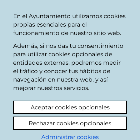
Ayuntamiento
Compartir
Con
Castellano
En el Ayuntamiento utilizamos cookies
Vitoria-
propias esenciales para el
Gasteiz
funcionamiento de nuestro sitio web.
Además, si nos das tu consentimiento
para utilizar cookies opcionales de
Noticias de
entidades externas, podremos medir
el tráfico y conocer tus hábitos de
Cooperación al
navegación en nuestra web, y así
mejorar nuestros servicios.
Desarrollo
Aceptar cookies opcionales
Actualidad
Hemeroteca
Rechazar cookies opcionales
Administrar cookies