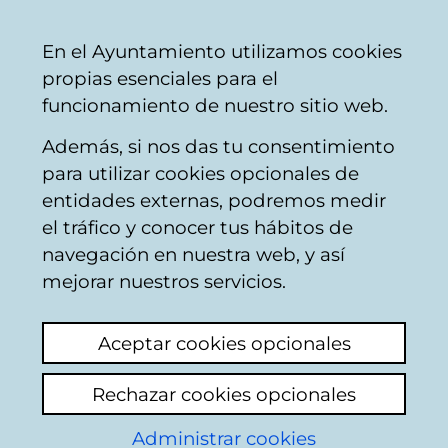
Ayuntamiento
Compartir
Con
Castellano
En el Ayuntamiento utilizamos cookies
Vitoria-
propias esenciales para el
Gasteiz
funcionamiento de nuestro sitio web.
Además, si nos das tu consentimiento
para utilizar cookies opcionales de
Noticias del
entidades externas, podremos medir
el tráfico y conocer tus hábitos de
proyecto
navegación en nuestra web, y así
mejorar nuestros servicios.
CROPS4LIFE
Aceptar cookies opcionales
Actualidad
Hemeroteca
Rechazar cookies opcionales
Administrar cookies