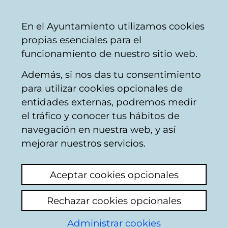
Ayuntamiento
Compartir
Con
Castellano
En el Ayuntamiento utilizamos cookies
Vitoria-
propias esenciales para el
Gasteiz
funcionamiento de nuestro sitio web.
Además, si nos das tu consentimiento
para utilizar cookies opcionales de
Newsletter
entidades externas, podremos medir
el tráfico y conocer tus hábitos de
gaztea
navegación en nuestra web, y así
mejorar nuestros servicios.
Actualidad
Hemeroteca
Aceptar cookies opcionales
No hay ninguna noticia en estos
Rechazar cookies opcionales
momentos.
Administrar cookies