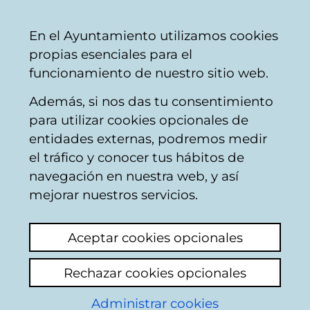
Vitoria-
Share
Con
English
En el Ayuntamiento utilizamos cookies
Gasteiz
propias esenciales para el
City
funcionamiento de nuestro sitio web.
Council
Además, si nos das tu consentimiento
para utilizar cookies opcionales de
Noticias y avisos
entidades externas, podremos medir
el tráfico y conocer tus hábitos de
de la Academia
navegación en nuestra web, y así
mejorar nuestros servicios.
de Folklore
Aceptar cookies opcionales
Current affairs
Archive
Rechazar cookies opcionales
Administrar cookies