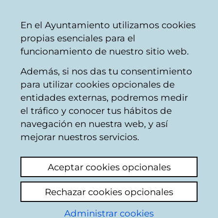
Vitoria-
Share
Con
English
En el Ayuntamiento utilizamos cookies
Gasteiz
propias esenciales para el
City
funcionamiento de nuestro sitio web.
Council
Además, si nos das tu consentimiento
para utilizar cookies opcionales de
Noticias cultura
entidades externas, podremos medir
el tráfico y conocer tus hábitos de
navegación en nuestra web, y así
Current affairs
Archive
mejorar nuestros servicios.
Aceptar cookies opcionales
Search contents
Rechazar cookies opcionales
Enter search text
Administrar cookies