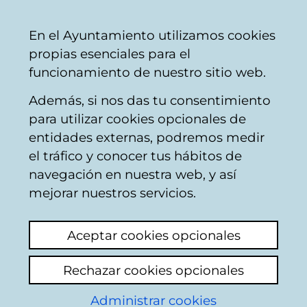
Vitoria-
Share
Con
English
En el Ayuntamiento utilizamos cookies
Gasteiz
propias esenciales para el
City
funcionamiento de nuestro sitio web.
Council
Además, si nos das tu consentimiento
para utilizar cookies opcionales de
Noticias cultura
entidades externas, podremos medir
el tráfico y conocer tus hábitos de
navegación en nuestra web, y así
Current affairs
Archive
mejorar nuestros servicios.
Aceptar cookies opcionales
Search contents
Rechazar cookies opcionales
Enter search text
Administrar cookies