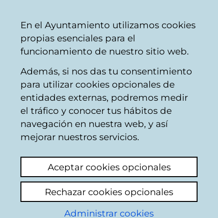
Vitoria-
Share
Con
English
En el Ayuntamiento utilizamos cookies
Gasteiz
propias esenciales para el
City
funcionamiento de nuestro sitio web.
Council
Además, si nos das tu consentimiento
para utilizar cookies opcionales de
Noticias BIZAN
entidades externas, podremos medir
el tráfico y conocer tus hábitos de
navegación en nuestra web, y así
Current affairs
Archive
Digital bulletin
mejorar nuestros servicios.
28/07/2026
Aceptar cookies opcionales
ASAFES y En Bici Sin Edad
Rechazar cookies opcionales
comparten una ruta guiada por
Administrar cookies
Vitoria-Gasteiz