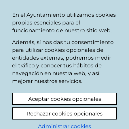
Mairie
Partager
Con
Français
En el Ayuntamiento utilizamos cookies
de
propias esenciales para el
Vitoria-
funcionamiento de nuestro sitio web.
Gasteiz
Además, si nos das tu consentimiento
para utilizar cookies opcionales de
Navidad: noticias
entidades externas, podremos medir
el tráfico y conocer tus hábitos de
y avisos
navegación en nuestra web, y así
mejorar nuestros servicios.
Actualité
Hémérothèque
Aceptar cookies opcionales
Il n'y a pas de nouvelles pour le
Rechazar cookies opcionales
moment.
Administrar cookies