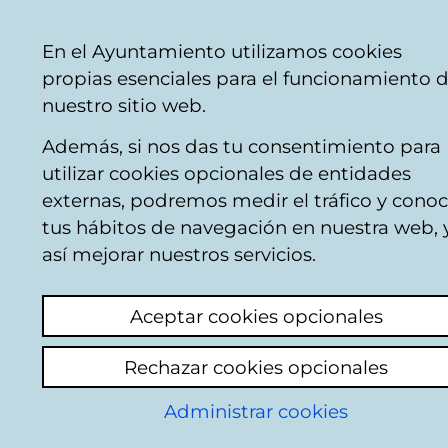
Mairie
Partager
Con
Français
En el Ayuntamiento utilizamos cookies
de
vente par téléphone
+34 945 16 10 45
vent
propias esenciales para el funcionamiento 
Vitoria-
Faceb
Twi
nuestro sitio web.
Gasteiz
Además, si nos das tu consentimiento para
utilizar cookies opcionales de entidades
Noticias de la
externas, podremos medir el tráfico y conoc
tus hábitos de navegación en nuestra web, 
Red de Teatros
así mejorar nuestros servicios.
Aceptar cookies opcionales
Actualité
Hémérothèque
Rechazar cookies opcionales
20/07/2026
Administrar cookies
Resultados de la convocatoria