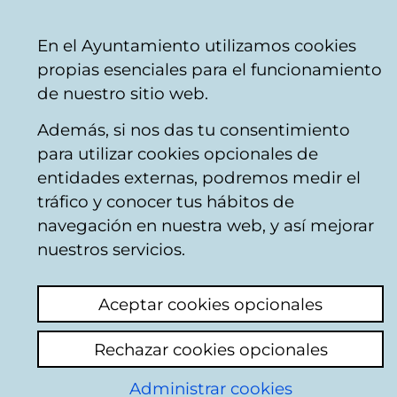
Ayuntamiento
Compartir
Con
Castellano
En el Ayuntamiento utilizamos cookies
Vitoria-
venta telefónica
+34 945 16 10 45
venta on
propias esenciales para el funcionamiento
Gasteiz
Facebook
Twitter
You
de nuestro sitio web.
Además, si nos das tu consentimiento
para utilizar cookies opcionales de
Noticias de la
entidades externas, podremos medir el
tráfico y conocer tus hábitos de
Red de Teatros
navegación en nuestra web, y así mejorar
nuestros servicios.
Actualidad
Hemeroteca
Aceptar cookies opcionales
20/07/2026
Rechazar cookies opcionales
Administrar cookies
Resultados de la convocatoria