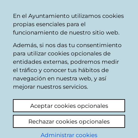
Ayuntamiento
Compartir
Con
Castellano
En el Ayuntamiento utilizamos cookies
Vitoria-
propias esenciales para el
Gasteiz
funcionamiento de nuestro sitio web.
Además, si nos das tu consentimiento
para utilizar cookies opcionales de
Noticias del
entidades externas, podremos medir
el tráfico y conocer tus hábitos de
Anillo Verde
navegación en nuestra web, y así
mejorar nuestros servicios.
Actualidad
Hemeroteca
Aceptar cookies opcionales
No hay ninguna noticia en estos
Rechazar cookies opcionales
momentos.
Administrar cookies