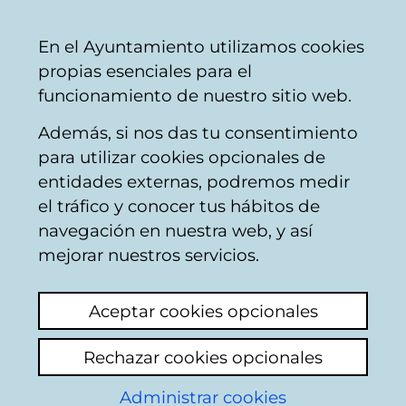
Vitoria-
Share
Con
English
En el Ayuntamiento utilizamos cookies
Gasteiz
propias esenciales para el
City
funcionamiento de nuestro sitio web.
Council
Además, si nos das tu consentimiento
para utilizar cookies opcionales de
Noticias sobre
entidades externas, podremos medir
el tráfico y conocer tus hábitos de
infancia y
navegación en nuestra web, y así
mejorar nuestros servicios.
adolescencia
Aceptar cookies opcionales
Current affairs
Archive
Rechazar cookies opcionales
10/07/2026
Administrar cookies