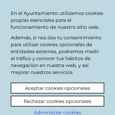
Mairie
Partager
Con
Français
En el Ayuntamiento utilizamos cookies
de
propias esenciales para el
Vitoria-
funcionamiento de nuestro sitio web.
Gasteiz
Además, si nos das tu consentimiento
Emploi municipal
para utilizar cookies opcionales de
entidades externas, podremos medir
el tráfico y conocer tus hábitos de
OPE 22-24 músicos
navegación en nuestra web, y así
banda
mejorar nuestros servicios.
Voir le dernier commentaire
(ajouté
Aceptar cookies opcionales
29/01/2026 17:12:00)
Rechazar cookies opcionales
Ajouter commentaire
Administrar cookies
Buenos días: