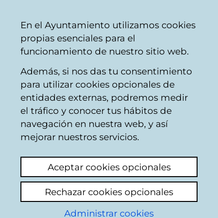
Mairie
Partager
Con
Français
En el Ayuntamiento utilizamos cookies
de
propias esenciales para el
Vitoria-
funcionamiento de nuestro sitio web.
Gasteiz
Además, si nos das tu consentimiento
para utilizar cookies opcionales de
Boîte du Citoyen
entidades externas, podremos medir
el tráfico y conocer tus hábitos de
navegación en nuestra web, y así
Identification
mejorar nuestros servicios.
Sélectionnez le mode d'identification:
Aceptar cookies opcionales
Je dispose d'un certificat numérique ou
Rechazar cookies opcionales
une Carte Municipale Citoyenne (TMC).
Administrar cookies