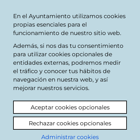
Mairie
Partager
Con
Français
En el Ayuntamiento utilizamos cookies
de
propias esenciales para el
Vitoria-
funcionamiento de nuestro sitio web.
Gasteiz
Además, si nos das tu consentimiento
para utilizar cookies opcionales de
Boîte du Citoyen
entidades externas, podremos medir
el tráfico y conocer tus hábitos de
navegación en nuestra web, y así
Identification
mejorar nuestros servicios.
Sélectionnez le mode d'identification:
Aceptar cookies opcionales
Je dispose d'un certificat numérique ou
Rechazar cookies opcionales
une Carte Municipale Citoyenne (TMC).
Administrar cookies