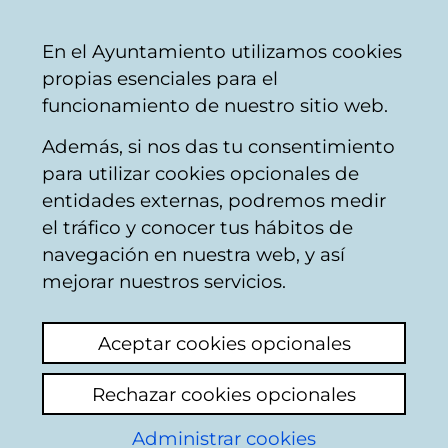
Mairie
Partager
Con
Français
En el Ayuntamiento utilizamos cookies
de
propias esenciales para el
Vitoria-
funcionamiento de nuestro sitio web.
Gasteiz
Además, si nos das tu consentimiento
para utilizar cookies opcionales de
Boîte du Citoyen
entidades externas, podremos medir
el tráfico y conocer tus hábitos de
navegación en nuestra web, y así
Identification
mejorar nuestros servicios.
Sélectionnez le mode d'identification:
Aceptar cookies opcionales
Je dispose d'un certificat numérique ou
Rechazar cookies opcionales
une Carte Municipale Citoyenne (TMC).
Administrar cookies