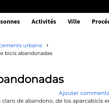
rsonnes
Activités
Ville
Procé
acements urbains
de bicis abandonadas
 abandonadas
Ajouter commenta
ta claro de abandono, de los aparcabicis e