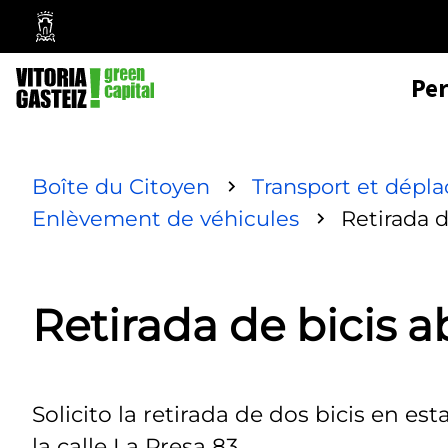
Mairie
de
Pe
Vitoria-
Gasteiz
Boîte du Citoyen
Transport et dépl
Enlèvement de véhicules
Retirada 
Retirada de bicis
Solicito la retirada de dos bicis en es
la calle La Presa 83.